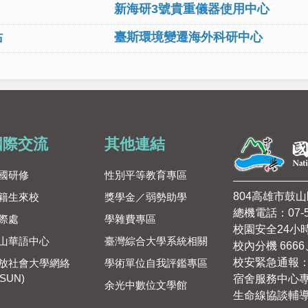
新海研3號貴重儀器使用中心
站
臺斯環境變遷海外科研中心
國際交流
其他連結
國研修
性別平等教育專區
804高雄市鼓
籍生來校
獎學金／弱勢助學
總機電話：07-5
際處
學雜費專區
校園安全24小
山華語中心
臺灣綜合大學系統相關
校內分機 6666、
校安緊急通報：09
放社會大學網絡
學術單位自我評鑑專區
SUN)
宿舍服務中心專線：
余光中數位文學館
生命線協談輔導：