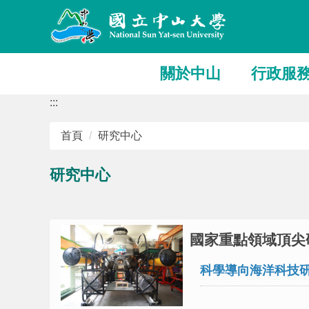
跳
到
主
要
關於中山
行政服
內
容
:::
區
首頁
研究中心
研究中心
國家重點領域頂尖
科學導向海洋科技