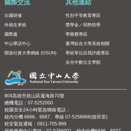
國際交流
其他連結
出國研修
性別平等教育專區
外籍生來校
獎學金／弱勢助學
國際處
學雜費專區
中山華語中心
臺灣綜合大學系統相關
開放社會大學網絡 (OSUN)
學術單位自我評鑑專區
余光中數位文學館
804高雄市鼓山區蓮海路70號
總機電話：07-5252000
校園安全24小時緊急聯絡電話：
校內分機 6666、6667、專線 07-5256666(值班室)
校安緊急通報：0911-705-999
宿舍服務中心專線：07-5256001、校內分機5936、5937