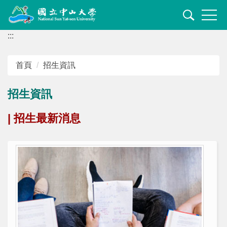
跳
到
主
:::
要
內
首頁
招生資訊
容
區
招生資訊
| 招生最新消息