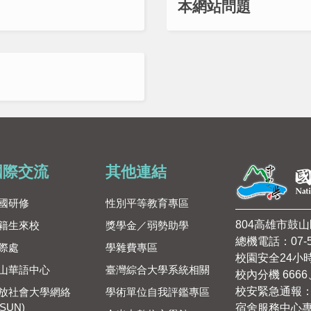
本網站問題
國際交流
其他連結
國研修
性別平等教育專區
804高雄市鼓
籍生來校
獎學金／弱勢助學
總機電話：07-5
際處
學雜費專區
校園安全24小
山華語中心
臺灣綜合大學系統相關
校內分機 6666、
校安緊急通報：09
放社會大學網絡
學術單位自我評鑑專區
SUN)
宿舍服務中心專線：