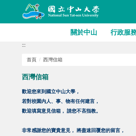
跳
到
主
要
關於中山
行政服
內
容
:::
區
首頁
西灣信箱
西灣信箱
歡迎您來到國立中山大學，
若對校園內人、事、物有任何建言，
歡迎填寫意見信箱， 請您不吝指教。
非常感謝您的寶貴意見， 將盡速回覆您的留言，